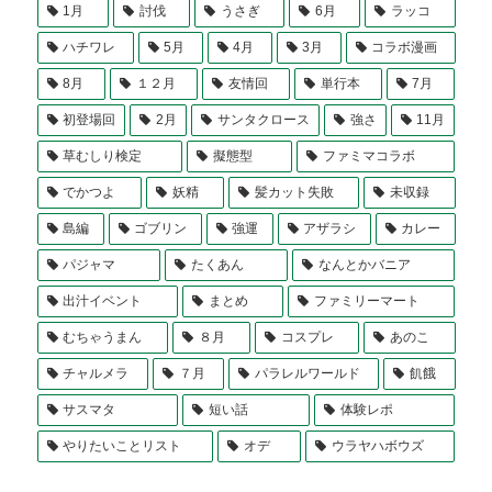
1月
討伐
うさぎ
6月
ラッコ
ハチワレ
5月
4月
3月
コラボ漫画
8月
１２月
友情回
単行本
7月
初登場回
2月
サンタクロース
強さ
11月
草むしり検定
擬態型
ファミマコラボ
でかつよ
妖精
髪カット失敗
未収録
島編
ゴブリン
強運
アザラシ
カレー
パジャマ
たくあん
なんとかバニア
出汁イベント
まとめ
ファミリーマート
むちゃうまん
８月
コスプレ
あのこ
チャルメラ
７月
パラレルワールド
飢餓
サスマタ
短い話
体験レポ
やりたいことリスト
オデ
ウラヤハボウズ