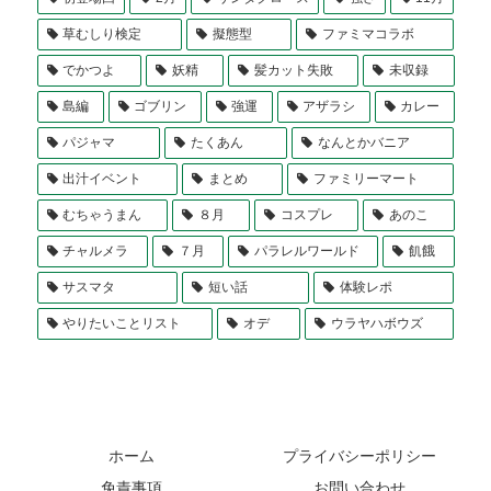
草むしり検定
擬態型
ファミマコラボ
でかつよ
妖精
髪カット失敗
未収録
島編
ゴブリン
強運
アザラシ
カレー
パジャマ
たくあん
なんとかバニア
出汁イベント
まとめ
ファミリーマート
むちゃうまん
８月
コスプレ
あのこ
チャルメラ
７月
パラレルワールド
飢餓
サスマタ
短い話
体験レポ
やりたいことリスト
オデ
ウラヤハボウズ
ホーム
プライバシーポリシー
免責事項
お問い合わせ