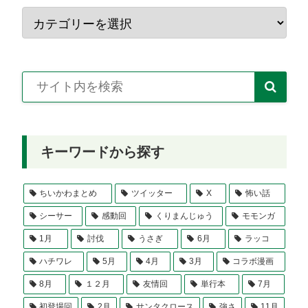
キーワードから探す
ちいかわまとめ
ツイッター
X
怖い話
シーサー
感動回
くりまんじゅう
モモンガ
1月
討伐
うさぎ
6月
ラッコ
ハチワレ
5月
4月
3月
コラボ漫画
8月
１２月
友情回
単行本
7月
初登場回
2月
サンタクロース
強さ
11月