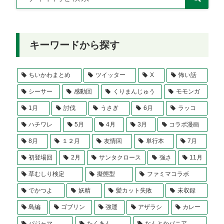
キーワードから探す
ちいかわまとめ
ツイッター
X
怖い話
シーサー
感動回
くりまんじゅう
モモンガ
1月
討伐
うさぎ
6月
ラッコ
ハチワレ
5月
4月
3月
コラボ漫画
8月
１２月
友情回
単行本
7月
初登場回
2月
サンタクロース
強さ
11月
草むしり検定
擬態型
ファミマコラボ
でかつよ
妖精
髪カット失敗
未収録
島編
ゴブリン
強運
アザラシ
カレー
パジャマ
たくあん
なんとかバニア