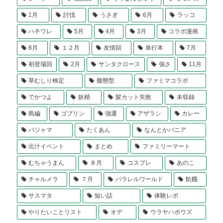
1月
討伐
うさぎ
6月
ラッコ
ハチワレ
5月
4月
3月
コラボ漫画
8月
１２月
友情回
単行本
7月
初登場回
2月
サンタクロース
強さ
11月
草むしり検定
擬態型
ファミマコラボ
でかつよ
妖精
髪カット失敗
未収録
島編
ゴブリン
強運
アザラシ
カレー
パジャマ
たくあん
なんとかバニア
出汁イベント
まとめ
ファミリーマート
むちゃうまん
８月
コスプレ
あのこ
チャルメラ
７月
パラレルワールド
飢餓
サスマタ
短い話
体験レポ
やりたいことリスト
オデ
ウラヤハボウズ