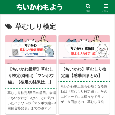
ちいかわの考察・まとめ、お得な電子マンガ情報を発信中！
検索
メニュー
草むしり検定
【ちいかわ最新】草むし
【ちいかわ】草むしり検
り検定(3回目)「マンボウ
定編【感動回まとめ】
編」【検定の結果は…】
ちいかわ史上最も心熱くなる感
動回「草むしり検定編」。その
草むしり検定3回目の前日。会場
エピソードには様々なドラマ
にちいかわがいないことに気づ
が…今回はその「草むしり検定
いたハチワレの「マンボウ編～3
編」をまとめています。
回目合格発表」までの激アツ編
をお届けします。